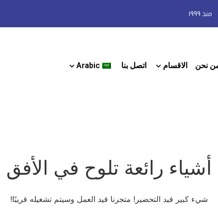
منذ ١٩٩٩
ن نحن
الاقسام
اتصل بنا
Arabic
أشياء رائعة تلوح في الأفق
شيء كبير قيد التحضير! متجرنا قيد العمل وسيتم تشغيله قريبًا!