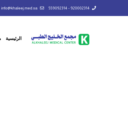
info@khaleej.med.sa
920002314 - 559092314
الرئيسية
م