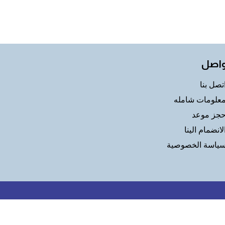
واصل
تصل بنا
علومات شامله
جز موعد
لانضمام الينا
ياسة الخصوصية