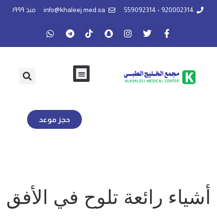
920002314 - 559092314
info@khaleej.med.sa
منذ ١٩٩٩
حجز موعد
أشياء رائعة تلوح في الأفق