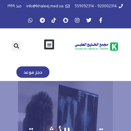
920002314 - 559092314
info@khaleej.med.sa
منذ ١٩٩٩
حجز موعد